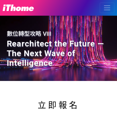
數位轉型攻略 VIII
Rearchitect the Future —
The Next Wave of
Intelligence
立即報名